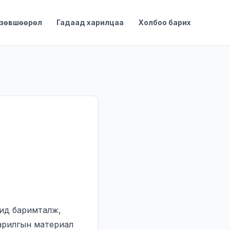
 зөвшөөрөл
Гадаад харилцаа
Холбоо барих
ид баримталж,
арилгын материал