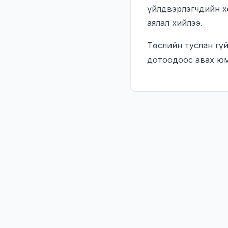
үйлдвэрлэгчдийн х
аялал хийлээ.
Төслийн туслан гү
дотоодоос авах юм