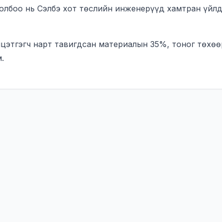
олбоо нь Сэлбэ хот төслийн инженерүүд хамтран үйл
йцэтгэгч нарт тавигдсан материалын 35%, тоног төх
.