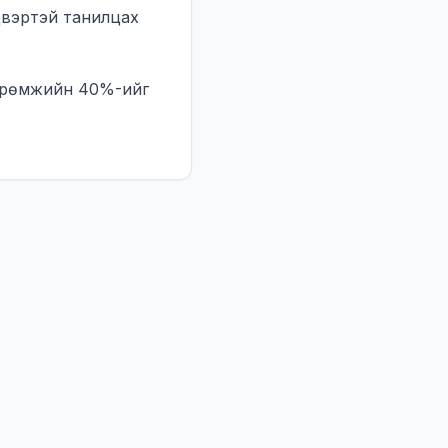
двэртэй танилцах
өөрөмжийн 40%-ийг