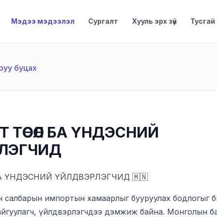
Мэдээ мэдээлэл
Сургалт
Хууль эрх зүй
Тусгай
руу буцах
Т ТӨСӨЛ БА ҮНДЭСНИЙ
ЛЭГЧИД
 БА ҮНДЭСНИЙ ҮЙЛДВЭРЛЭГЧИД 🇲🇳
 салбарын импортын хамаарлыг бууруулах бодлогыг б
айгуулагч, үйлдвэрлэгчдээ дэмжиж байна. Монголын б