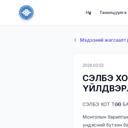
Нүүр
Танилцуулга
Мэдээний жагсаалт 
2026.03.02
СЭЛБЭ ХО
ҮЙЛДВЭР
СЭЛБЭ ХОТ ТӨСӨЛ
Монголын барилгын
үндэсний бүтээн б