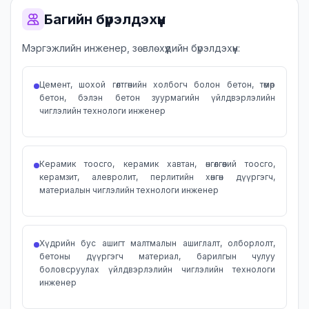
Багийн бүрэлдэхүүн
Мэргэжлийн инженер, зөвлөхүүдийн бүрэлдэхүүн:
Цемент, шохой гөлтгөнийн холбогч болон бетон, төмөр
бетон, бэлэн бетон зуурмагийн үйлдвэрлэлийн
чиглэлийн технологи инженер
Керамик тоосго, керамик хавтан, өнгөлгөөний тоосго,
керамзит, алевролит, перлитийн хөнгөн дүүргэгч,
материалын чиглэлийн технологи инженер
Хүдрийн бус ашигт малтмалын ашиглалт, олборлолт,
бетоны дүүргэгч материал, барилгын чулуу
боловсруулах үйлдвэрлэлийн чиглэлийн технологи
инженер