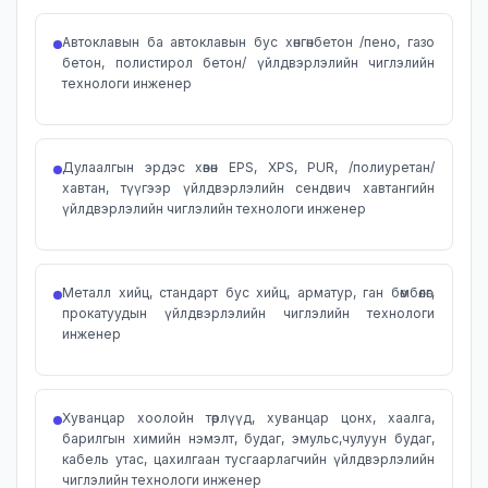
Автоклавын ба автоклавын бус хөнгөнбетон /пено, газо
бетон, полистирол бетон/ үйлдвэрлэлийн чиглэлийн
технологи инженер
Дулаалгын эрдэс хөвөн EPS, XPS, PUR, /полиуретан/
хавтан, түүгээр үйлдвэрлэлийн сендвич хавтангийн
үйлдвэрлэлийн чиглэлийн технологи инженер
Металл хийц, стандарт бус хийц, арматур, ган бөмбөлөг,
прокатуудын үйлдвэрлэлийн чиглэлийн технологи
инженер
Хуванцар хоолойн төрлүүд, хуванцар цонх, хаалга,
барилгын химийн нэмэлт, будаг, эмульс,чулуун будаг,
кабель утас, цахилгаан тусгаарлагчийн үйлдвэрлэлийн
чиглэлийн технологи инженер