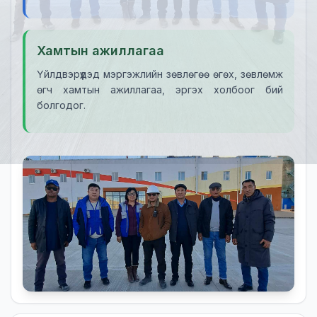
Хамтын ажиллагаа
Үйлдвэрүүдэд мэргэжлийн зөвлөгөө өгөх, зөвлөмж
өгч хамтын ажиллагаа, эргэх холбоог бий
болгодог.