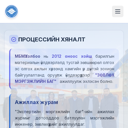
ПРОЦЕССИЙН ХЯНАЛТ
МБМҮХолбоо
нь
2012 оноос хойш
барилгын
материалын үйлдвэрлэлд тусгай зөвшөөрөл олгох
эс олгох ажлын хүрээнд хамгийн үр дүнтэй зохион
байгуулалтанд оруулж үйлдвэрүүдээр
"ЗӨВЛӨХ
МЭРГЭЖЛИЙН БАГ"
ажиллуулж эхлэсэн болно.
Ажиллах журам
"Экспертийн мэргэжлийн баг"-ийн ажиллах
журмыг дотооддоо батлуулан мэргэжлийн
инженер, зөвлөхүүдийг ажиллуулдаг.