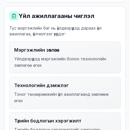
Үйл ажиллагааны чиглэл
Тус мэргэжлийн баг нь үйлдвэрүүдэд дараах үйл
ажиллагаа, үйлчилгээг үзүүлдэг:
Мэргэжлийн зөвлөгөө
Үйлдвэрүүдэд мэргэжлийн болон технологийн
зөвлөгөө өгөх
Технологийн дэмжлэг
Тоног төхөөрөмжийн үйл ажиллагаанд зөвлөмж
өгөх
Төрийн бодлогын хэрэгжилт
Төрийн бодлогын хэрэгжилтийг хангуулах